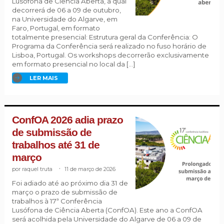
Lusófona de Ciência Aberta, a qual
decorrerá de 06 a 09 de outubro,
na Universidade do Algarve, em
Faro, Portugal, em formato
totalmente presencial: Estrutura geral da Conferência: O
Programa da Conferência será realizado no fuso horário de
Lisboa, Portugal. Os workshops decorrerão exclusivamente
em formato presencial no local da […]
LER MAIS
ConfOA 2026 adia prazo
de submissão de
trabalhos até 31 de
março
raquel truta
.
11 de março de 2026
Foi adiado até ao próximo dia 31 de
março o prazo de submissão de
trabalhos à 17ª Conferência
Lusófona de Ciência Aberta (ConfOA). Este ano a ConfOA
será acolhida pela Universidade do Algarve de 06 a 09 de