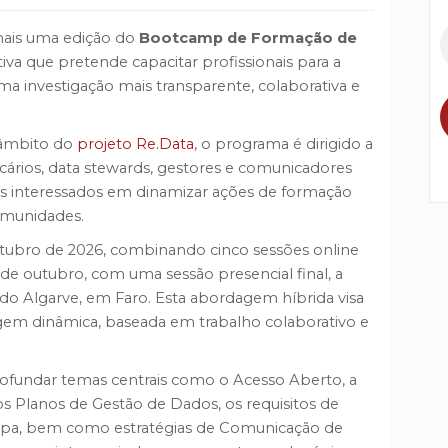
mais uma edição do
Bootcamp de Formação de
ativa que pretende capacitar profissionais para a
ma investigação mais transparente, colaborativa e
 âmbito do
projeto Re.Data
, o programa é dirigido a
tecários, data stewards, gestores e comunicadores
os interessados em dinamizar ações de formação
comunidades.
ubro de 2026, combinando cinco sessões online
de outubro, com uma sessão presencial final, a
e do Algarve, em Faro. Esta abordagem híbrida visa
em dinâmica, baseada em trabalho colaborativo e
profundar temas centrais como o Acesso Aberto, a
os Planos de Gestão de Dados, os requisitos de
opa, bem como estratégias de Comunicação de