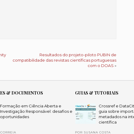
ity
Resultados do projeto-piloto PUBIN de
compatibilidade das revistas científicas portuguesas
com o DOAS
»
ÕES & DOCUMENTOS
GUIAS & TUTORIAIS
Formação em Ciência Aberta e
Crossref e DataCi
Investigação Responsável: desafios e
guia sobre import
oportunidades
metadados na int
científica
 CORREIA
POR SUSANA COSTA