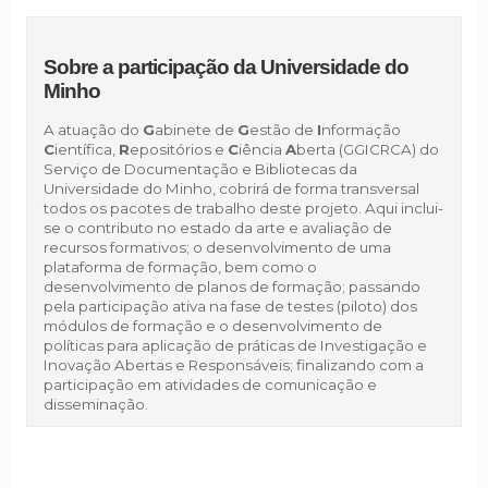
Sobre a participação da Universidade do
Minho
A atuação do
G
abinete de
G
estão de
I
nformação
C
ientífica,
R
epositórios e
C
iência
A
berta (GGICRCA) do
Serviço de Documentação e Bibliotecas da
Universidade do Minho, cobrirá de forma transversal
todos os pacotes de trabalho deste projeto. Aqui inclui-
se o contributo no estado da arte e avaliação de
recursos formativos; o desenvolvimento de uma
plataforma de formação, bem como o
desenvolvimento de planos de formação; passando
pela participação ativa na fase de testes (piloto) dos
módulos de formação e o desenvolvimento de
políticas para aplicação de práticas de Investigação e
Inovação Abertas e Responsáveis; finalizando com a
participação em atividades de comunicação e
disseminação.