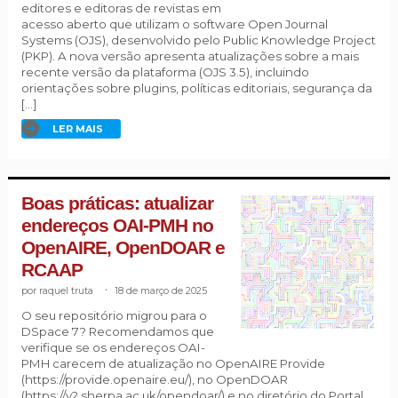
editores e editoras de revistas em
acesso aberto que utilizam o software Open Journal
Systems (OJS), desenvolvido pelo Public Knowledge Project
(PKP). A nova versão apresenta atualizações sobre a mais
recente versão da plataforma (OJS 3.5), incluindo
orientações sobre plugins, políticas editoriais, segurança da
[…]
LER MAIS
Boas práticas: atualizar
endereços OAI-PMH no
OpenAIRE, OpenDOAR e
RCAAP
raquel truta
.
18 de março de 2025
O seu repositório migrou para o
DSpace 7? Recomendamos que
verifique se os endereços OAI-
PMH carecem de atualização no OpenAIRE Provide
(https://provide.openaire.eu/), no OpenDOAR
(https://v2.sherpa.ac.uk/opendoar/) e no diretório do Portal