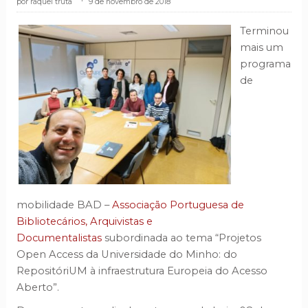
raquel truta
.
9 de novembro de 2018
Terminou
mais um
programa
de
mobilidade BAD –
Associação Portuguesa de
Bibliotecários, Arquivistas e
Documentalistas
subordinada ao tema “Projetos
Open Access da Universidade do Minho: do
RepositóriUM à infraestrutura Europeia do Acesso
Aberto”.