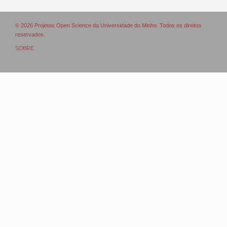
© 2026 Projetos Open Science da Universidade do Minho. Todos os direitos
reservados.
SOBRE