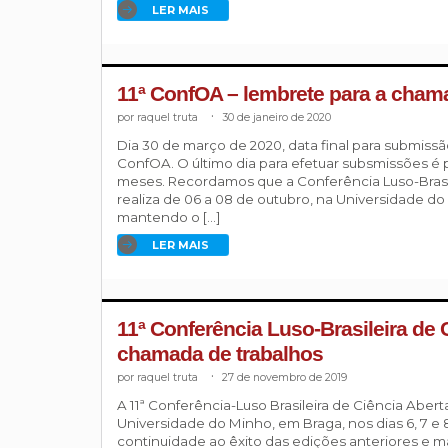
LER MAIS
11ª ConfOA – lembrete para a cham
raquel truta
.
30 de janeiro de 2020
Dia 30 de março de 2020, data final para submissã
ConfOA. O último dia para efetuar subsmissões é 
meses. Recordamos que a Conferência Luso-Brasil
realiza de 06 a 08 de outubro, na Universidade do
mantendo o […]
LER MAIS
11ª Conferência Luso-Brasileira de 
chamada de trabalhos
raquel truta
.
27 de novembro de 2019
A 11ª Conferência-Luso Brasileira de Ciência Aberta
Universidade do Minho, em Braga, nos dias 6, 7 e
continuidade ao êxito das edições anteriores e 