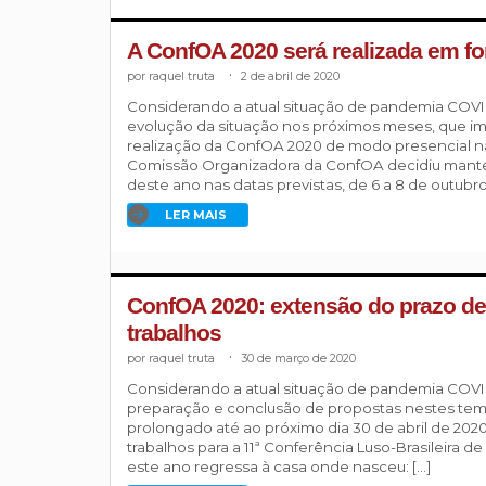
A ConfOA 2020 será realizada em fo
raquel truta
.
2 de abril de 2020
Considerando a atual situação de pandemia COVID
evolução da situação nos próximos meses, que imp
realização da ConfOA 2020 de modo presencial n
Comissão Organizadora da ConfOA decidiu manter
deste ano nas datas previstas, de 6 a 8 de outubro
LER MAIS
ConfOA 2020: extensão do prazo d
trabalhos
raquel truta
.
30 de março de 2020
Considerando a atual situação de pandemia COVID-1
preparação e conclusão de propostas nestes temp
prolongado até ao próximo dia 30 de abril de 202
trabalhos para a 11ª Conferência Luso-Brasileira d
este ano regressa à casa onde nasceu: […]