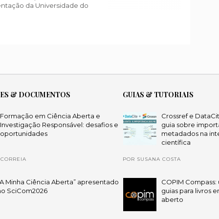
entação da Universidade do
ÕES & DOCUMENTOS
GUIAS & TUTORIAIS
Formação em Ciência Aberta e
Crossref e DataCi
Investigação Responsável: desafios e
guia sobre import
oportunidades
metadados na int
científica
 CORREIA
POR SUSANA COSTA
“A Minha Ciência Aberta” apresentado
COPIM Compass: 
no SciCom2026
guias para livros 
aberto