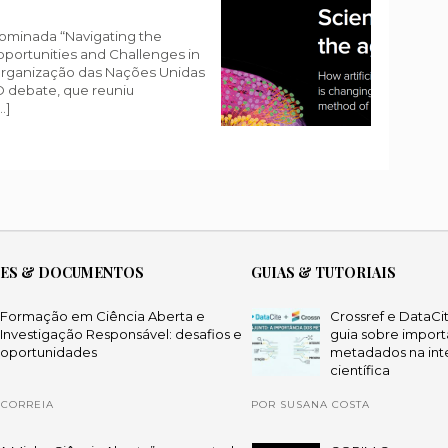
nominada “Navigating the
pportunities and Challenges in
a Organização das Nações Unidas
O debate, que reuniu
…]
ÕES & DOCUMENTOS
GUIAS & TUTORIAIS
Formação em Ciência Aberta e
Crossref e DataCi
Investigação Responsável: desafios e
guia sobre import
oportunidades
metadados na int
científica
 CORREIA
POR SUSANA COSTA