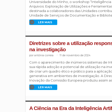
Universidade do Minho, o workshop “Inteligência A
Arquivos: Exploração de Utilizações e Ferramentas
destinada a colaboradores das Unidades contribu
Unidade de Serviços de Documentação e Bibliotec
LER MAIS
Diretrizes sobre a utilização respon
na investigação
antónia correia
.
11 de novembro de 2024
Com o aparecimento de inúmeros sistemas de Inteli
sua rápida adoção e potencial de utilização na i
de criar um quadro ético e prático para a aplicaçã
generativa em ambientes de investigação. A Dire
Inovação da Comissão Europeia produziu assim as 
LER MAIS
A Ciência na Era da Inteligência Artif