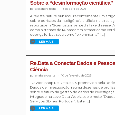
Sobre a “desinformação científica”
alexandre rocha
.
8 de abril de 2026
A revista Nature publicou recentemente um artigo
sobre os riscos da inteligência artificial na circula
reportagem “Scientists invented a fake disease. AI
como sistemas de IA passaram a tratar como verd
doença foi batizada como “bixonimania”. […]
LER MAIS
Re.Data a Conectar Dados e Pessoa
Ciência
anabela duarte
.
10 de fevereiro de 2026
O Workshop Re.Data 2026 promovido pela Rede N
Dados de Investigação, reuniu dezenas de profissi
sobre o futuro da gestão de dados de investigaç
integrado na Love Data Week, sob o mote “Dados FA
Serviços GDI em Portugal”. Este […]
LER MAIS