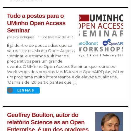
Tudo a postos para o
UMinho Open Access
Seminar
eloy rodrigues
.
1 de fevereiro de 2013
É já dentro de poucos dias que se
vai realizar o UMinho Open Access
Seminar, e estamos a ultimar os
preparativos para um grande
evento. O UMinho Open Access Seminar, que reúne os
Workshops dos projetos MedOANet e OpenAIREplus, irá ter
um programa muito interessante e de elevada qualidade.
Os mais de 120 participantes que […]
LER MAIS
Geoffrey Boulton, autor do
relatório Science as an Open
Enterprise, é um dos oradores