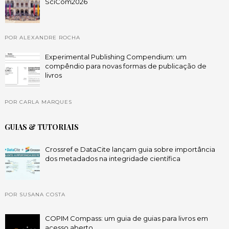
SciCom2026
POR ALEXANDRE ROCHA
Experimental Publishing Compendium: um
compêndio para novas formas de publicação de
livros
POR CARLA MARQUES
GUIAS & TUTORIAIS
Crossref e DataCite lançam guia sobre importância
dos metadados na integridade científica
POR SUSANA COSTA
COPIM Compass: um guia de guias para livros em
acesso aberto