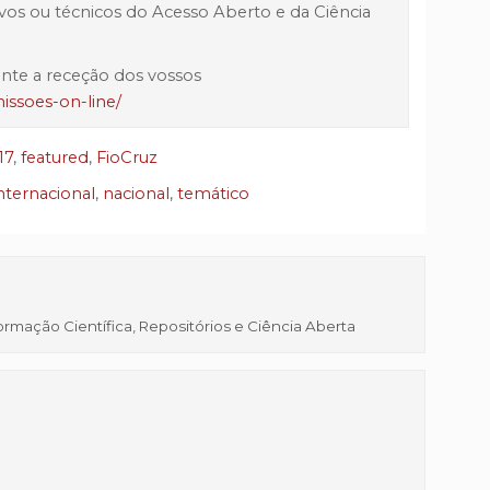
ativos ou técnicos do Acesso Aberto e da Ciência
nte a receção dos vossos
issoes-on-line/
17
,
featured
,
FioCruz
nternacional
,
nacional
,
temático
mação Científica, Repositórios e Ciência Aberta