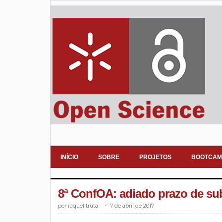
INÍCIO
SOBRE
PROJETOS
BOOTCAM
8ª ConfOA: adiado prazo de su
raquel truta
.
7 de abril de 2017