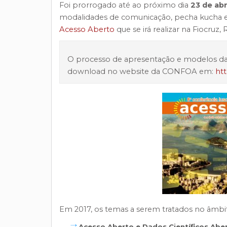
Foi prorrogado até ao próximo dia
23 de abr
modalidades de comunicação, pecha kucha e
Acesso Aberto
que se irá realizar na Fiocruz, R
O processo de apresentação e modelos das
download no website da CONFOA em:
htt
Em 2017, os temas a serem tratados no âmbit
Acesso Aberto e Dados Científicos Abert