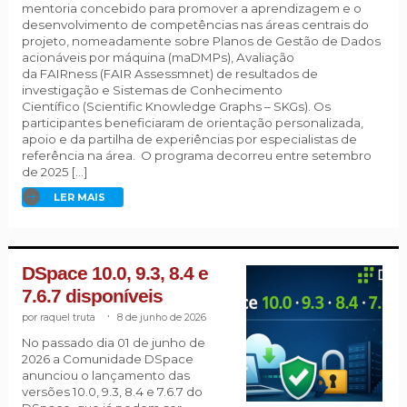
mentoria concebido para promover a aprendizagem e o
desenvolvimento de competências nas áreas centrais do
projeto, nomeadamente sobre Planos de Gestão de Dados
acionáveis por máquina (maDMPs), Avaliação
da FAIRness (FAIR Assessmnet) de resultados de
investigação e Sistemas de Conhecimento
Científico (Scientific Knowledge Graphs – SKGs). Os
participantes beneficiaram de orientação personalizada,
apoio e da partilha de experiências por especialistas de
referência na área. O programa decorreu entre setembro
de 2025 […]
LER MAIS
DSpace 10.0, 9.3, 8.4 e
7.6.7 disponíveis
raquel truta
.
8 de junho de 2026
No passado dia 01 de junho de
2026 a Comunidade DSpace
anunciou o lançamento das
versões 10.0, 9.3, 8.4 e 7.6.7 do