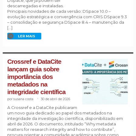
DSpace, que já podem ser
descarregadas e instaladas.
Principais novidades de cada versão: DSpace 10.0 –
evolução estratégica e convergência com CRIS DSpace 9.3
– consolidação e segurança DSpace 8.4 – manutenção da
[…]
LER MAIS
Crossref e DataCite
lançam guia sobre
importância dos
metadados na
integridade científica
susana costa
.
30 de abril de 2026
A Crossref e a DataCite publicaram
um novo guia dedicado ao papel dos metadados na
integridade da investigação científica, disponibilizado em
abril de 2026. O documento, intitulado “Why metadata
matters for research integrity and how to contribute”,
procura orientar a comunidade académica sobre como