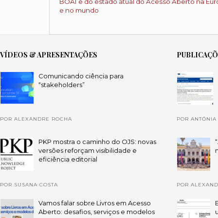
BOAI e do estado atual do Acesso Aberto na Eu
e no mundo
VÍDEOS & APRESENTAÇÕES
PUBLICAÇ
Comunicando ciência para
“stakeholders”
POR ALEXANDRE ROCHA
POR ANTÓNIA
PKP mostra o caminho do OJS: novas
versões reforçam visibilidade e
eficiência editorial
POR SUSANA COSTA
POR ALEXAN
Vamos falar sobre Livros em Acesso
Aberto: desafios, serviços e modelos