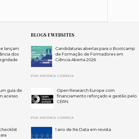
BLOGS E WEBSITES
te lançam
Candidaturas abertas para o Bootcamp
ância dos
de Formação de Formadores em
egridade
Ciência Aberta 2026
POR ANTÓNIA CORREIA
um guia de
Open Research Europe com
em acesso
financiamento reforçado e gestão pelo
CERN
POR ANTÓNIA CORREIA
checklist
1 ano de Re.Data em revista
para