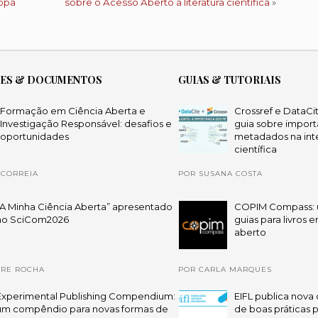
ropa
sobre o Acesso Aberto à literatura científica
»
ÕES & DOCUMENTOS
GUIAS & TUTORIAIS
Formação em Ciência Aberta e
Crossref e DataCi
Investigação Responsável: desafios e
guia sobre import
oportunidades
metadados na int
científica
 CORREIA
POR SUSANA COSTA
“A Minha Ciência Aberta” apresentado
COPIM Compass: 
no SciCom2026
guias para livros 
aberto
DRE ROCHA
POR CARLA MARQUES
Experimental Publishing Compendium:
EIFL publica nova 
um compêndio para novas formas de
de boas práticas 