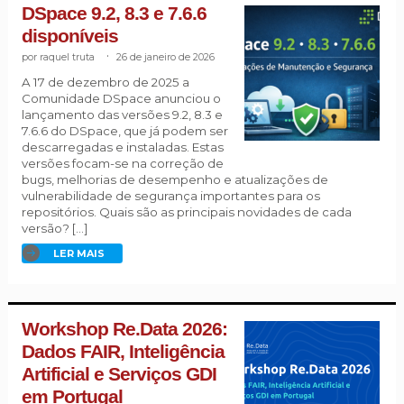
DSpace 9.2, 8.3 e 7.6.6
disponíveis
raquel truta
.
26 de janeiro de 2026
A 17 de dezembro de 2025 a
Comunidade DSpace anunciou o
lançamento das versões 9.2, 8.3 e
7.6.6 do DSpace, que já podem ser
descarregadas e instaladas. Estas
versões focam-se na correção de
bugs, melhorias de desempenho e atualizações de
vulnerabilidade de segurança importantes para os
repositórios. Quais são as principais novidades de cada
versão? […]
LER MAIS
Workshop Re.Data 2026:
Dados FAIR, Inteligência
Artificial e Serviços GDI
em Portugal