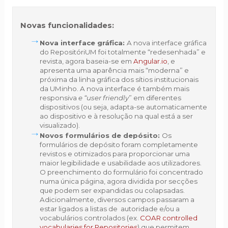
Novas funcionalidades:
Nova interface gráfica:
A nova interface gráfica
do RepositóriUM foi totalmente “redesenhada” e
revista, agora baseia-se em
Angular.io
, e
apresenta uma aparência mais “moderna” e
próxima da linha gráfica dos sítios institucionais
da UMinho. A nova interface é também mais
responsiva
e “user friendly
” em diferentes
dispositivos (ou seja, adapta-se automaticamente
ao dispositivo e à resolução na qual está a ser
visualizado).
Novos
formulários de depósito:
Os
formulários de depósito foram completamente
revistos e otimizados para proporcionar uma
maior legibilidade e usabilidade aos utilizadores.
O preenchimento do formulário foi concentrado
numa única página, agora dividida por secções
que podem ser expandidas ou colapsadas.
Adicionalmente, diversos campos passaram a
estar ligados a listas de autoridade e/ou a
vocabulários controlados (ex.
COAR controlled
vocabularies for Repositories
) que permitem