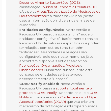
Desenvolvimento Sustentável (ODS)
,
classificação
Journal of Economic Literature (JEL)
e/ou pelas
Áreas/Especialização de Mestrados ou
Doutoramentos
realizados na UMinho (neste
caso a informação do índice ainda em fase de
curadoria).
Entidades configuráveis:
Nesta versão o
RepositóriUM passou a suportar um “modelo
entidades configuráveis”, basicamente itens no
RepositóriUM de natureza específica que podem
ter relações com outros itens também
“entidades”. As entidades e relações são
configuráveis, pelo que neste momento já se
encontram disponíveis entidades do tipo
Publicações
,
Organizações
,
Projetos
e
Financiadores
. Numa fase subsequente este
conceito de entidades será estendido
necessariamente a “Pessoas”.
COAR Notify enabled:
Nesta versão o
RepositóriUM passa a
suportar totalmente o
protocolo COAR Notify
. Recorde-se que o
COAR
Notify
é uma iniciativa da
Confederation of Open
Access Repositories (COAR)
que visa criar um
mecanismo de notificação e interoperabilidade
entre repositórios e outros sistemas no