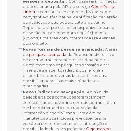
versões a depositar:
Com base na informação
proporcionada pela API do serviço
Open Policy
Finder
e com intuito esclarecer dúvidas sobre
copyright e/ou facilitar na identificação da versão
da publicação que poderá auto arquivar no
RepositóriUM, passa a estar disponível próximo
da seção de carregamento do(s) ficheiro(s)
(
upload
) uma área com informações relevantes
para o efeito.
Novas formas de pesquisa avançada:
A área
de
pesquisa avançada
do RepositóriUM foi alvo
de diversos melhoramentos e refinamentos.
Neste momento as pesquisas passarão a ser
insensíveis a acentos (diacríticos) e foram
disponibilizados diversas facetas filtros para
possibilitar pesquisas mais refinadas ou
direcionadas.
Novos índices de navegação:
Ao nível da
descoberta dos conteúdos foram também
acrescentados novos índices que permitirão um
melhor refinamento e recuperação da
informação disponibilizada. Para além da
manutenção dos índices pré-existentes na
versão anterior, destacamos a introdução e
possibilidade de navegação por
Objetivos de