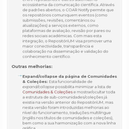
ecossistema da comunicação científica. Através
de padrões abertos, o COAR Notify permite que
os repositórios comuniquem eventos (como
submissões, revisões, comentários ou
atualizações) a serviços externos, como
plataformas de avaliação, revisão por pares ou
redes sociais académicas. Com mais esta
integração, o RepositóriUM visa promover uma
maior conectividade, transparência e
colaboração na disseminação e validação do
conhecimento científico.
Outras melhorias:
Expand/collapse da página de Comunidades
& Coleções:
Esta funcionalidade de
expand/collapse
possibilita minimizar a lista de
Comunidades & Coleções
e mostrar/ocultar toda
a estrutura de sub-comunidades/coleções já
existia na versão anterior do RepositóriUM, mas
nesta versão foram introduzidas melhorias ao
nível do funcionamento, traduções multilíngue
(inglês nos títulos de comunidades e coleções),
bem como a sua harmonização com a nova linha
gráfica.