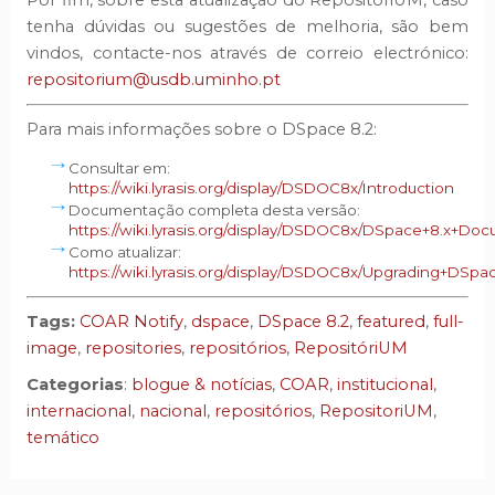
Por fim, sobre esta atualização do RepositóriUM, caso
tenha dúvidas ou sugestões de melhoria, são bem
vindos, contacte-nos através de correio electrónico:
repositorium@usdb.uminho.pt
Para mais informações sobre o DSpace 8.2:
Consultar em:
https://wiki.lyrasis.org/display/DSDOC8x/Introduction
Documentação completa desta versão:
https://wiki.lyrasis.org/display/DSDOC8x/DSpace+8.x+Do
Como atualizar:
https://wiki.lyrasis.org/display/DSDOC8x/Upgrading+DSpa
Tags:
COAR Notify
,
dspace
,
DSpace 8.2
,
featured
,
full-
image
,
repositories
,
repositórios
,
RepositóriUM
Categorias
:
blogue & notícias
,
COAR
,
institucional
,
internacional
,
nacional
,
repositórios
,
RepositoriUM
,
temático