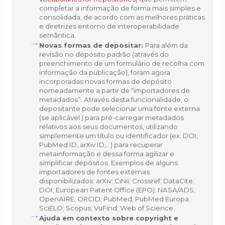
completar a informação de forma mais simples e
consolidada, de acordo com as melhores práticas
e diretrizes entorno de interoperabilidade
semântica.
Novas formas de depositar:
Para além da
revisão no depósito padrão (através do
preenchimento de um formulário de recolha com
informação da publicação), foram agora
incorporadas novas formas de depósito
nomeadamente a partir de “importadores de
metadados”. Através desta funcionalidade, o
depositante pode selecionar uma fonte externa
(se aplicável ) para pré-carregar metadados
relativos aos seus documentos, utilizando
simplemente um título ou identificador (ex. DOI,
PubMed ID, arXiv ID,…) para recuperar
metainformação e dessa forma agilizar e
simplificar depósitos. Exemplos de alguns
importadores de fontes externas
disponibilizados: arXiv; CiNii; Crossref; DataCite;
DOI; European Patent Office (EPO); NASA/ADS;
OpenAIRE; ORCID; PubMed; PubMed Europa;
SciELO; Scopus; VuFind; Web of Science.
Ajuda em contexto sobre copyright e