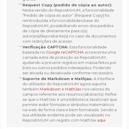
Request Copy
(pedido de cópia ao autor):
Nesta versão do RepositóriUM, a funcionalidade
“Pedido de cópia ao autor” (Request Copy) foi
reintroduzida a funcionalidades base do
RepositóriUM, possibilitando envio dos pedidos
de cópia de diretamente para o(s)
autor(es)/depositante(s) no caso de documentos
com restrições de acesso.
Verificação CAPTCHA:
Esta funcionalidade
baseada no
Google reCAPTCHA
acrescenta uma
camada extra de proteção ao RepositóriUM,
ajudando a prevenir registos em massa feitos por
bots ou outros pedidos indesejados. Podendo
ser ativada ou desativada conforme necessário.
Suporte de Markdown e Mathjax:
A interface
do utilizador do RepositóriUM agora suporta
também
Markdown
e
MathJax
nos valores do
campos referente aos resumos (abstracts). Refira-
se que o MathJax é uma biblioteca JavaScript que
permite exibir fórmulas e símbolos matemáticos
na web de forma clara e bem formatada. Sendo a
sua utilidade evidente pode ser visualizado no
RepositóriUM um registo com MathJax
aqui
.