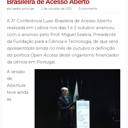
Brasileira de Acesso Aberto
pedro príncipe
.
2 de outubro de 2012
.
0 comments
A 3ª Conferência Luso-Brasileira de Acesso Aberto
realizada em Lisboa nos dias 1 e 2 outubro arrancou
com o anúncio pelo Prof. Miguel Seabra, Presidente
da Fundação para a Ciência e Tecnologia, de que
será
apresentada ainda no mês de outubro a definição
da política Open Access
deste organismo financiador
da ciência em Portugal.
A sessão
de
Abertura
teve ainda
as