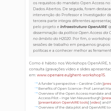
os requisitos do mandato Open Access no
Dados Abertos. De seguida, foram destac
intervenção do Professor e Investigador 
terceira parte integra diferentes apresenta
pelo projeto e
infraestrutura OpenAIRE
q
disseminação da
política Open Access da 
no âmbito do H2020
. Por fim, o worksho
sessões de trabalho em pequenos grupos q
políticas e a conhecer melhor as ferramen
Como é hábito nos Workshops OpenAIRE, tod
consulta (gravações vídeo e slides apresent
em:
www.openaire.eu/ghent-workshop15
.
A funder’s perspective – Caroline Colin [
pres
Benefits of Open Science– Prof. Lennart Ma
Overview of the Open Access mandate and 
Access Pilot
– Inge Van Nieuwerburgh [
pres
[
presentation OpenAIRE tools
]
[
video
]
and P
Overview of the data pilot and OpenAIRE tool