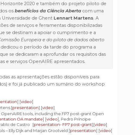
 Horizonte 2020 e também do projeto piloto de
ados os
benefícios da Ciência Aberta
com uma
da Universidade de Ghent
Lennart Martens
. A
ções de serviços e ferramentas disponibilizadas
ue se destinam a apoiar o cumprimento e a
Comissão Europeia e do piloto de dados aberto
p dedicou o período da tarde do programa a
ue se dedicaram a aprofundar os requisitos das
tas e serviços OpenAIRE apresentados.
as as apresentações estão disponíveis para
ados) e foi já publicado um sumário do workshop
entation
] [
video
]
rtens [
presentation
] [
video
]
OpenAIRE tools, including the FP7 post-grant Open
entation OA mandate
] [
video
], Pedro Príncipe
ablo de Castro
[
presentation- FP7 post-grant
][
video
]
s – Elly Dijk and Marjan Grootveld [
presentation
] [
video
]