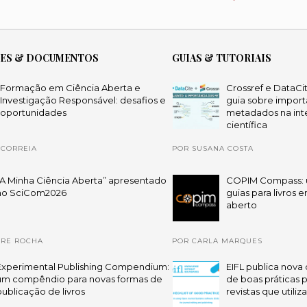
ÕES & DOCUMENTOS
GUIAS & TUTORIAIS
Formação em Ciência Aberta e
Crossref e DataCi
Investigação Responsável: desafios e
guia sobre import
oportunidades
metadados na int
científica
 CORREIA
POR SUSANA COSTA
“A Minha Ciência Aberta” apresentado
COPIM Compass: 
no SciCom2026
guias para livros 
aberto
DRE ROCHA
POR CARLA MARQUES
Experimental Publishing Compendium:
EIFL publica nova 
um compêndio para novas formas de
de boas práticas 
publicação de livros
revistas que utili