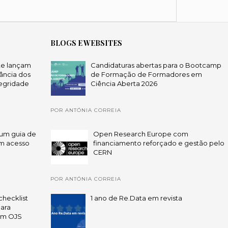
BLOGS E WEBSITES
te lançam
Candidaturas abertas para o Bootcamp
ância dos
de Formação de Formadores em
egridade
Ciência Aberta 2026
POR ANTÓNIA CORREIA
um guia de
Open Research Europe com
em acesso
financiamento reforçado e gestão pelo
CERN
POR ANTÓNIA CORREIA
checklist
1 ano de Re.Data em revista
para
zam OJS