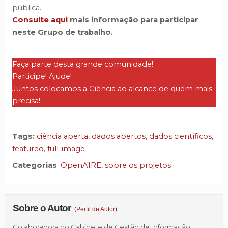
pública.
Consulte aqui
mais informação para participar
neste Grupo de trabalho.
Faça parte desta grande comunidade!
Participe! Ajude!
Juntos colocamos a Ciência ao alcance de quem mais
precisa!
Tags:
ciência aberta
,
dados abertos
,
dados científicos
,
featured
,
full-image
Categorias
:
OpenAIRE
,
sobre os projetos
Sobre o Autor
(
Perfil de Autor
)
Colaboradora no Gabinete de Gestão de Informação