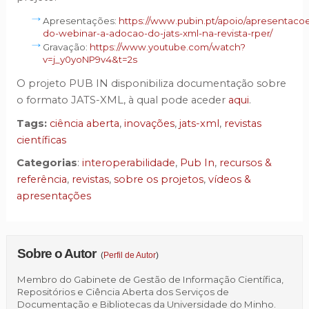
Apresentações:
https://www.pubin.pt/apoio/apresentaco
do-webinar-a-adocao-do-jats-xml-na-revista-rper/
Gravação:
https://www.youtube.com/watch?
v=j_y0yoNP9v4&t=2s
O projeto PUB IN disponibiliza documentação sobre
o formato JATS-XML, à qual pode aceder
aqui
.
Tags:
ciência aberta
,
inovações
,
jats-xml
,
revistas
científicas
Categorias
:
interoperabilidade
,
Pub In
,
recursos &
referência
,
revistas
,
sobre os projetos
,
vídeos &
apresentações
Sobre o Autor
(
Perfil de Autor
)
Membro do Gabinete de Gestão de Informação Científica,
Repositórios e Ciência Aberta dos Serviços de
Documentação e Bibliotecas da Universidade do Minho.