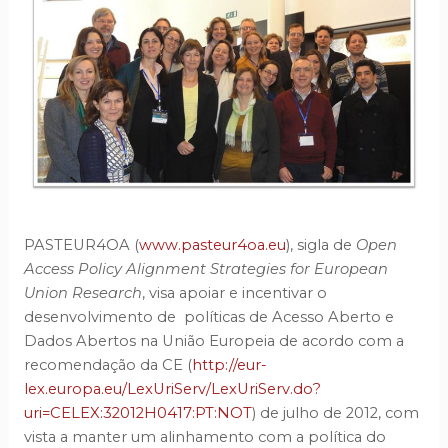
PASTEUR4OA (
www.pasteur4oa.eu
), sigla de
Open
Access Policy Alignment Strategies for European
Union Research
, visa apoiar e incentivar o
desenvolvimento de políticas de Acesso Aberto e
Dados Abertos na União Europeia de acordo com a
recomendação da CE (
http://eur-
lex.europa.eu/LexUriServ/LexUriServ.do?
uri=CELEX:32012H0417:PT:NOT
) de julho de 2012, com
vista a manter um alinhamento com a política do