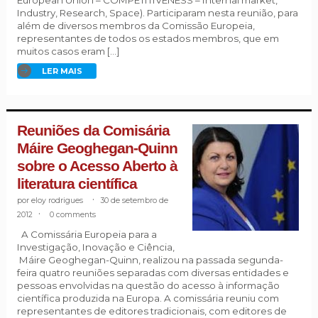
European Union – COMPETITIVENESS – Internal market,
Industry, Research, Space). Participaram nesta reunião, para
além de diversos membros da Comissão Europeia,
representantes de todos os estados membros, que em
muitos casos eram […]
LER MAIS
Reuniões da Comisária
Máire Geoghegan-Quinn
sobre o Acesso Aberto à
literatura científica
eloy rodrigues
.
30 de setembro de
2012
.
0 comments
A Comissária Europeia para a
Investigação, Inovação e Ciência,
Máire Geoghegan-Quinn, realizou na passada segunda-
feira quatro reuniões separadas com diversas entidades e
pessoas envolvidas na questão do acesso à informação
científica produzida na Europa. A comissária reuniu com
representantes de editores tradicionais, com editores de