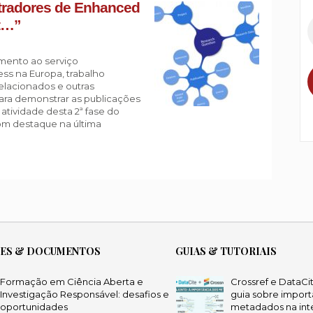
radores de Enhanced
xt…”
mento ao serviço
ess na Europa, trabalho
elacionados e outras
para demonstrar as publicações
atividade desta 2ª fase do
m destaque na última
ÕES & DOCUMENTOS
GUIAS & TUTORIAIS
Formação em Ciência Aberta e
Crossref e DataCi
Investigação Responsável: desafios e
guia sobre import
oportunidades
metadados na int