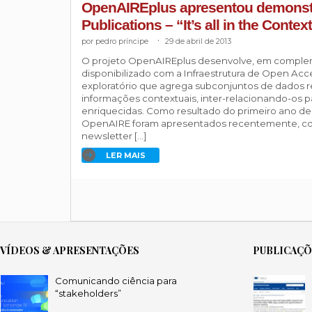
OpenAIREplus apresentou demonst
Publications – “It’s all in the Conte
pedro príncipe
.
29 de abril de 2013
O projeto OpenAIREplus desenvolve, em comple
disponibilizado com a Infraestrutura de Open Acc
exploratório que agrega subconjuntos de dados r
informações contextuais, inter-relacionando-os 
enriquecidas. Como resultado do primeiro ano de 
OpenAIRE foram apresentados recentemente, co
newsletter […]
LER MAIS
VÍDEOS & APRESENTAÇÕES
PUBLICAÇ
Comunicando ciência para
“stakeholders”