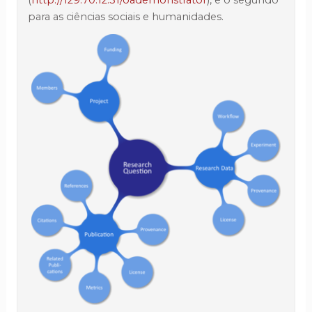
(
http://129.70.12.31/oademonstrator
), e o segundo
para as ciências sociais e humanidades.