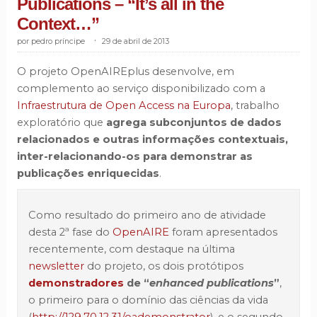
Publications – “It’s all in the
Context…”
pedro príncipe
.
29 de abril de 2013
O projeto OpenAIREplus desenvolve, em
complemento ao serviço disponibilizado com a
Infraestrutura de Open Access na Europa
, trabalho
exploratório que
agrega subconjuntos de dados
relacionados e outras informações contextuais,
inter-relacionando-os para demonstrar as
publicações enriquecidas
.
Como resultado do primeiro ano de atividade
desta 2ª fase do
OpenAIRE
foram apresentados
recentemente, com destaque na última
newsletter
do projeto, os dois protótipos
demonstradores
de “
enhanced publications
”
,
o primeiro para o domínio das ciências da vida