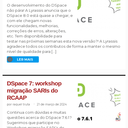
O desenvolvimento do DSpace
não pára! A Lyrassis anuncia que o
DSpace 8.0 está quase a chegar, e
com ele chegam novas
funcionalidades, melhorias,
correções de erros, alterações,
etc. Tem disponibilidade para
testar nas próximas semanas esta nova versão?! A Lyrassis
agradece todos os contributos de forma a manter o mesmo
nível de qualidade para […]
LER MAIS
DSpace 7: workshop
migração SARIs do
RCAAP
raquel truta
.
21 de março de 2024
Continua com dúvidas e muitas
questões acerca do DSpace 7.6.1?
Sugerimos que participe no
Workshop migração SARI’s do