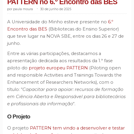
PATTERN no 6.º Encontro das BES
paula moura
.
30 de junho de 2025
A Universidade do Minho esteve presente no
6.º
Encontro das BES
(Bibliotecas do Ensino Superior)
que teve lugar na NOVA SBE, entre os dias 26 e 27 de
junho.
Entre as várias participações, destacamos a
apresentação dedicada aos resultados da 1.ª fase
piloto do
projeto europeu PATTERN
(Piloting open
and responsible Activities and Trainings Towards the
Enhancement of Researchers Networks), com o
título: “
Capacitar para apoiar: recursos de formação
em Ciência Aberta e Responsável para bibliotecários
e profissionais da informação
“.
O Projeto
O projeto
PATTERN tem vindo a desenvolver e testar