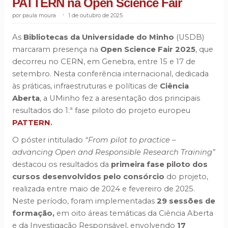
PATTERN na Open Science Fair
paula moura
.
1 de outubro de 2025
As
Bibliotecas da Universidade do Minho
(USDB)
marcaram presença na
Open Science Fair 2025
, que
decorreu no CERN, em Genebra, entre 15 e 17 de
setembro. Nesta conferência internacional, dedicada
às práticas, infraestruturas e políticas de
Ciência
Aberta
, a UMinho fez a aresentação dos principais
resultados do 1.ª fase piloto do projeto europeu
PATTERN
.
O póster intitulado
“From pilot to practice –
advancing Open and Responsible Research Training”
destacou os resultados da
primeira fase piloto dos
cursos desenvolvidos pelo consórcio
do projeto,
realizada entre maio de 2024 e fevereiro de 2025.
Neste período, foram implementadas
29 sessões de
formação,
em oito áreas temáticas da Ciência Aberta
e da Investigação Responsável, envolvendo
17