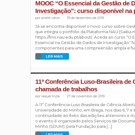
MOOC “O Essencial da Gestão de 
Investigação”: curso disponível na
andré vieira
.
19 de dezembro de 2019
Já se encontra disponível o novo curso sobre Ge
que integra o portfólio da Plataforma NAU (Saiba
https://lms.nau.edu.pt/about). Aceda ao curso “O 
Essencial na Gestão de Dados de Investigação” fo
componentes para uma compreensão ampla e func
LER MAIS
11ª Conferência Luso-Brasileira de 
chamada de trabalhos
raquel truta
.
27 de novembro de 2019
A 11ª Conferência-Luso Brasileira de Ciência Aberta
Universidade do Minho, em Braga, nos dias 6, 7 e
continuidade ao êxito das edições anteriores e 
o evento é organizado pelos Serviços de Docum
Minho (SDUM), pela Fundação para […]
LER MAIS