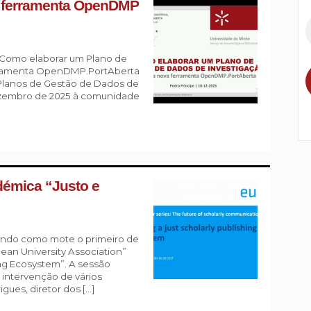
a ferramenta OpenDMP
 “Como elaborar um Plano de
erramenta OpenDMP.PortAberta
 Planos de Gestão de Dados de
dezembro de 2025 à comunidade
démica “Justo e
 tendo como mote o primeiro de
an University Association”
hing Ecosystem”. A sessão
 intervenção de vários
igues, diretor dos […]