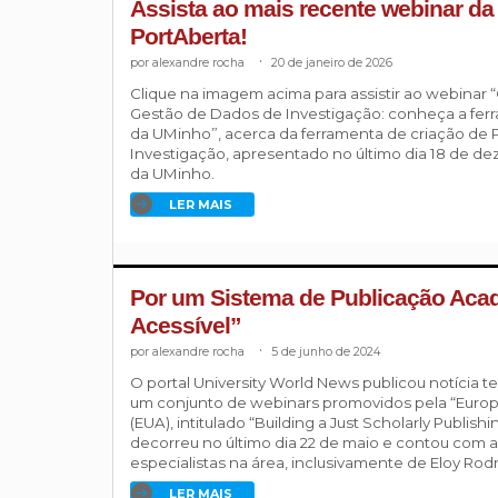
Assista ao mais recente webinar d
PortAberta!
alexandre rocha
.
20 de janeiro de 2026
Clique na imagem acima para assistir ao webinar
Gestão de Dados de Investigação: conheça a f
da UMinho”, acerca da ferramenta de criação de
Investigação, apresentado no último dia 18 de 
da UMinho.
LER MAIS
Por um Sistema de Publicação Aca
Acessível”
alexandre rocha
.
5 de junho de 2024
O portal University World News publicou notícia
um conjunto de webinars promovidos pela “Europe
(EUA), intitulado “Building a Just Scholarly Publis
decorreu no último dia 22 de maio e contou com a
especialistas na área, inclusivamente de Eloy Rodr
LER MAIS