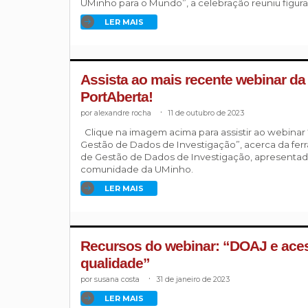
UMinho para o Mundo”, a celebração reuniu figura
LER MAIS
Assista ao mais recente webinar 
PortAberta!
alexandre rocha
.
11 de outubro de 2023
Clique na imagem acima para assistir ao webinar
Gestão de Dados de Investigação”, acerca da fer
de Gestão de Dados de Investigação, apresentado
comunidade da UMinho.
LER MAIS
Recursos do webinar: “DOAJ e aces
qualidade”
susana costa
.
31 de janeiro de 2023
LER MAIS