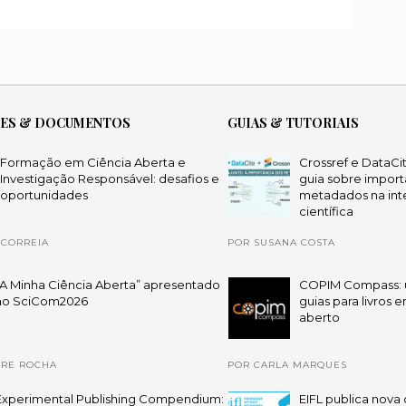
ÕES & DOCUMENTOS
GUIAS & TUTORIAIS
Formação em Ciência Aberta e
Crossref e DataCi
Investigação Responsável: desafios e
guia sobre import
oportunidades
metadados na int
científica
 CORREIA
POR SUSANA COSTA
“A Minha Ciência Aberta” apresentado
COPIM Compass: 
no SciCom2026
guias para livros 
aberto
DRE ROCHA
POR CARLA MARQUES
Experimental Publishing Compendium:
EIFL publica nova 