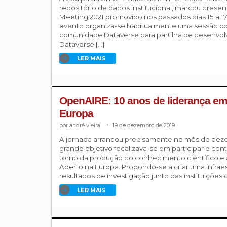
repositório de dados institucional, marcou pres
Meeting 2021 promovido nos passados dias 15 a 17
evento organiza-se habitualmente uma sessão co
comunidade Dataverse para partilha de desenvol
Dataverse […]
LER MAIS
OpenAIRE: 10 anos de liderança em
Europa
andré vieira
.
19 de dezembro de 2019
A jornada arrancou precisamente no mês de deze
grande objetivo focalizava-se em participar e cont
torno da produção do conhecimento científico e
Aberto na Europa. Propondo-se a criar uma infraes
resultados de investigação junto das instituições 
LER MAIS