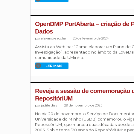
OpenDMP PortAberta – criação de P
Dados
alexandre rocha
.
23 de fevereiro de 2024
Assista ao Webinar “Como elaborar um Plano de 
Investigação”, apresentado no âmbito da LoveD
comunidade da UMinho.
LER MAIS
Reveja a sessão de comemoração d
RepositóriUM
judite dias
.
29 de novembro de 2023
No dia 20 de novembro, o Serviço de Documentaç
Universidade do Minho (USDB) comemorou o vigé
RepositóriUM, que marcou duas décadas desde a
2003. Sob o tema “20 anos do RepositóriUM: a pa