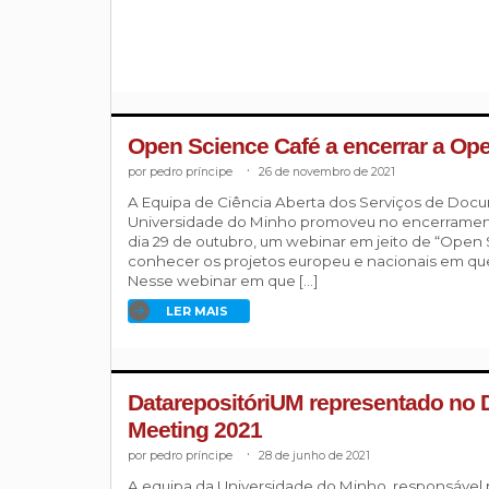
Open Science Café a encerrar a O
pedro príncipe
.
26 de novembro de 2021
A Equipa de Ciência Aberta dos Serviços de Docu
Universidade do Minho promoveu no encerramen
dia 29 de outubro, um webinar em jeito de “Open 
conhecer os projetos europeu e nacionais em que a
Nesse webinar em que […]
LER MAIS
DatarepositóriUM representado no
Meeting 2021
pedro príncipe
.
28 de junho de 2021
A equipa da Universidade do Minho, responsável 