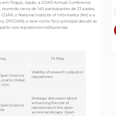
reu em Tóquio, Japão, a COAR Annual Conference
 reunindo cerca de 140 participantes de 23 países.
OAR, o National Institute of Informatics (NII) e a
 (JPCOAR), e teve como foco principal discutir as
acto nos repositórios institucionais.
14 May
 May
Visibility of research outputs in
 Open Science
repositories
Local to Global
, CSIC
Strategic discussion about
enhancing the role of
r Open Science
repositories in the open
rld
access landscape: Open