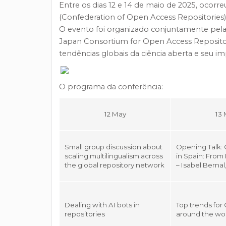
Entre os dias 12 e 14 de maio de 2025, ocor
(Confederation of Open Access Repositories),
O evento foi organizado conjuntamente pela C
Japan Consortium for Open Access Repository
tendências globais da ciência aberta e seu imp
O programa da conferência:
12 May
13
Small group discussion about
Opening Talk:
scaling multilingualism across
in Spain: From 
the global repository network
– Isabel Bernal
Dealing with AI bots in
Top trends fo
repositories
around the wo