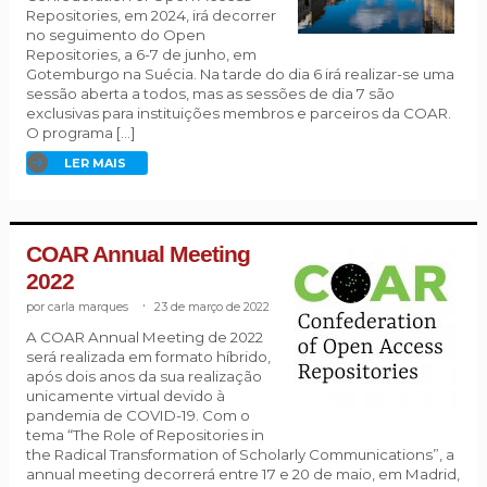
Repositories, em 2024, irá decorrer
no seguimento do Open
Repositories, a 6-7 de junho, em
Gotemburgo na Suécia. Na tarde do dia 6 irá realizar-se uma
sessão aberta a todos, mas as sessões de dia 7 são
exclusivas para instituições membros e parceiros da COAR.
O programa […]
LER MAIS
COAR Annual Meeting
2022
carla marques
.
23 de março de 2022
A COAR Annual Meeting de 2022
será realizada em formato híbrido,
após dois anos da sua realização
unicamente virtual devido à
pandemia de COVID-19. Com o
tema “The Role of Repositories in
the Radical Transformation of Scholarly Communications”, a
annual meeting decorrerá entre 17 e 20 de maio, em Madrid,