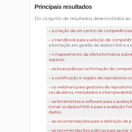
Principais resultados
Do conjunto de resultados desenvolvidos ao
–
a criação de um centro de competências
–
o Handbook para a adoção de competên
a formação em gestão de dados FAIR e a su
–
o mapeamento da oferta formativa sobre o
superior
–
as boas práticas na formação de compet
–
a certificação e registo de repositórios 
–
os webinars para gestores de repositório
vocabulários, metadados e interoperabili
–
as ferramentas e software para a avaliaç
tornar os dados FAIR e para a avaliação FA
dados
–
as recomendações para a definição de po
–
as recomendações práticas para apoiar o