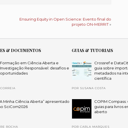
Ensuring Equity in Open Science: Evento final do
projeto ON-MERRIT
»
ÕES & DOCUMENTOS
GUIAS & TUTORIAIS
Formação em Ciência Aberta e
Crossref e DataCi
Investigação Responsável: desafios e
guia sobre import
oportunidades
metadados na int
científica
 CORREIA
POR SUSANA COSTA
“A Minha Ciência Aberta” apresentado
COPIM Compass: 
no SciCom2026
guias para livros 
aberto
DRE ROCHA
POR CARLA MARQUES