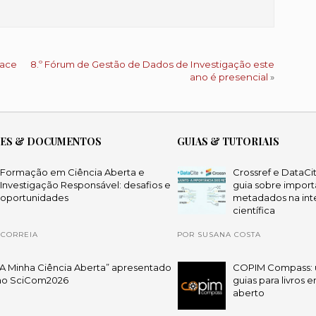
face
8.º Fórum de Gestão de Dados de Investigação este
ano é presencial
»
ÕES & DOCUMENTOS
GUIAS & TUTORIAIS
Formação em Ciência Aberta e
Crossref e DataCi
Investigação Responsável: desafios e
guia sobre import
oportunidades
metadados na int
científica
 CORREIA
POR SUSANA COSTA
“A Minha Ciência Aberta” apresentado
COPIM Compass: 
no SciCom2026
guias para livros 
aberto