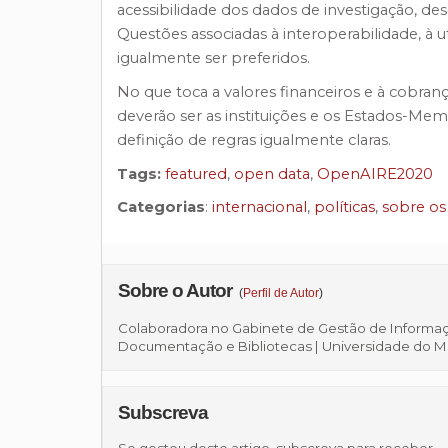
acessibilidade dos dados de investigação, de
Questões associadas à interoperabilidade, à 
igualmente ser preferidos.
No que toca a valores financeiros e à cobran
deverão ser as instituições e os Estados-Me
definição de regras igualmente claras.
Tags:
featured
,
open data
,
OpenAIRE2020
Categorias
:
internacional
,
políticas
,
sobre os
Sobre o Autor
(
Perfil de Autor
)
Colaboradora no Gabinete de Gestão de Informação
Documentação e Bibliotecas | Universidade do 
Subscreva
Se gostou deste artigo, subscreva para receber