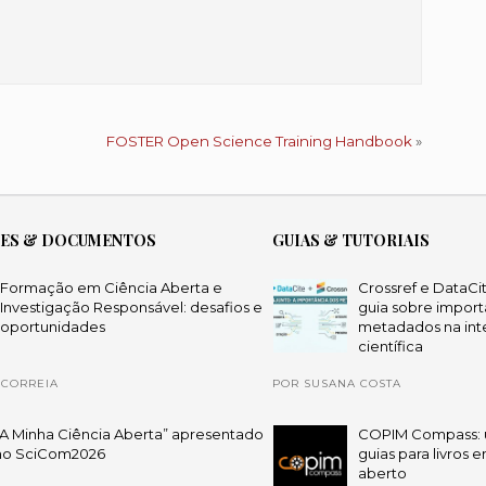
FOSTER Open Science Training Handbook
»
ÕES & DOCUMENTOS
GUIAS & TUTORIAIS
Formação em Ciência Aberta e
Crossref e DataCi
Investigação Responsável: desafios e
guia sobre import
oportunidades
metadados na int
científica
 CORREIA
POR SUSANA COSTA
“A Minha Ciência Aberta” apresentado
COPIM Compass: 
no SciCom2026
guias para livros 
aberto