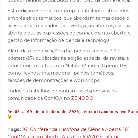
dos conteúdos produzidos no âmbito da Conferência.
Esta edição especial contempla trabalhos distribuídos
em três eixos temáticos, que abordam temas desde o
acesso aberto e dados de investigação abertos, ciência
aberta e outras expressões de conhecimento aberto e
gestão de informação de ciência e tecnologia.
Além das comunicações (14), pechas kuchas (37) e
pósters (27) publicadas na edição especial da revista, a
Conferência contou com Natalia Manola (OpenAIRE)
como keynote internacional, painéis temáticos,
sessões de demonstrações e workshops.
Todos os trabalhos encontram-se disponíveis na
comunidade da ConfOA no
ZENODO
.
De 06 a 09 de outubro de 2026, encontramo-nos em Faro
Tags:
16ª Conferência Lusófona de Ciência Aberta
,
16ª
ConfOA
,
acesso aberto
,
Atas ConfOA2025
,
ciência