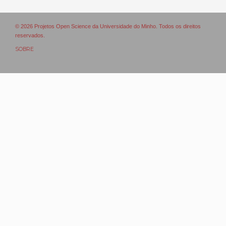
© 2026 Projetos Open Science da Universidade do Minho. Todos os direitos
reservados.
SOBRE