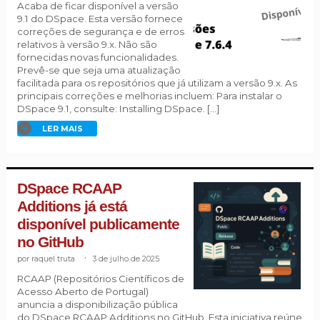
Acaba de ficar disponível a versão
9.1 do DSpace. Esta versão fornece
correções de segurança e de erros
relativos à versão 9.x. Não são
fornecidas novas funcionalidades.
Prevê-se que seja uma atualização
facilitada para os repositórios que já utilizam a versão 9.x. As
principais correções e melhorias incluem: Para instalar o
DSpace 9.1, consulte: Installing DSpace. […]
LER MAIS
DSpace RCAAP
Additions já está
disponível publicamente
no GitHub
raquel truta
.
3 de julho de 2025
RCAAP (Repositórios Científicos de
Acesso Aberto de Portugal)
anuncia a disponibilização pública
do DSpace RCAAP Additions no GitHub. Esta iniciativa reúne