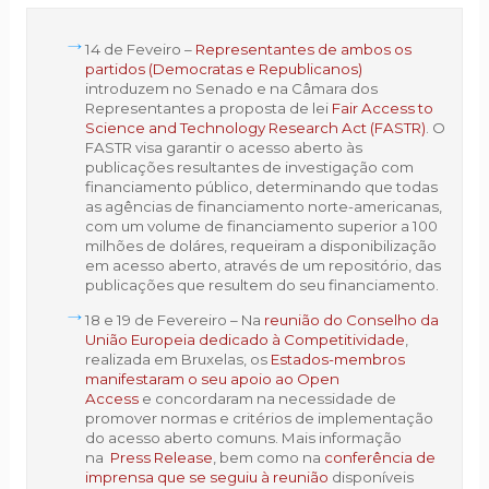
14 de Feveiro –
Representantes de ambos os
partidos (Democratas e Republicanos)
introduzem no Senado e na Câmara dos
Representantes a proposta de lei
Fair Access to
Science and Technology Research Act (FASTR)
. O
FASTR visa garantir o acesso aberto às
publicações resultantes de investigação com
financiamento público, determinando que todas
as agências de financiamento norte-americanas,
com um volume de financiamento superior a 100
milhões de doláres, requeiram a disponibilização
em acesso aberto, através de um repositório, das
publicações que resultem do seu financiamento.
18 e 19 de Fevereiro – Na
reunião do Conselho da
União Europeia dedicado à Competitividade
,
realizada em Bruxelas, os
Estados-membros
manifestaram o seu apoio ao Open
Access
e concordaram na necessidade de
promover normas e critérios de implementação
do acesso aberto comuns. Mais informação
na
Press Release
, bem como na
conferência de
imprensa que se seguiu à reunião
disponíveis