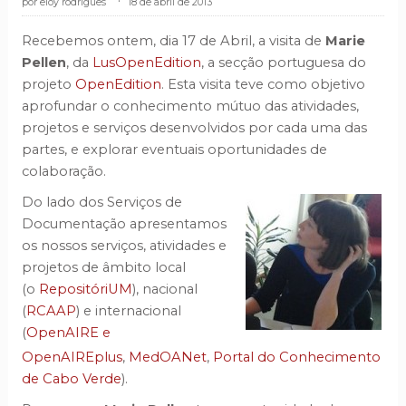
eloy rodrigues
.
18 de abril de 2013
Recebemos ontem, dia 17 de Abril, a visita de
Marie
Pellen
, da
LusOpenEdition
, a secção portuguesa do
projeto
OpenEdition
. Esta visita teve como objetivo
aprofundar o conhecimento mútuo das atividades,
projetos e serviços desenvolvidos por cada uma das
partes, e explorar eventuais oportunidades de
colaboração.
Do lado dos Serviços de
Documentação apresentamos
os nossos serviços, atividades e
projetos de âmbito local
(o
RepositóriUM
), nacional
(
RCAAP
) e internacional
(
OpenAIRE e
OpenAIREplus
,
MedOANet
,
Portal do Conhecimento
de Cabo Verde
).