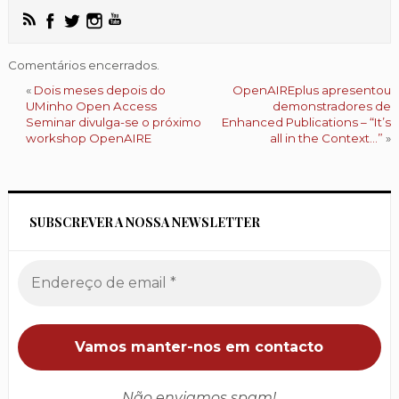
Comentários encerrados.
«
Dois meses depois do
OpenAIREplus apresentou
UMinho Open Access
demonstradores de
Seminar divulga-se o próximo
Enhanced Publications – “It’s
workshop OpenAIRE
all in the Context…”
»
SUBSCREVER A NOSSA NEWSLETTER
Não enviamos spam!