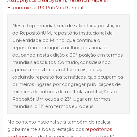
Astrophysics Data System
,
Research Papers in
Economics
e
UK PubMed Central
.
Neste top mundial, será de salientar a prestação
do RepositóriUM, repositório institucional da
Universidade do Minho, que continua o
repositório português melhor posicionado,
ocupando nesta edição a 30ª posição em termos
mundiais absolutos! Contudo, considerando
apenas repositórios institucionais, ou seja,
excluindo repositórios temáticos, que ocupam os
primeiros lugares por congregar publicações de
milhares de autores de múltiplas instituições, o
RepositóriUM ocupa o 23º lugar em termos
mundiais, o 11º em termos europeus.
No contexto nacional será também de realçar
globalmente a boa prestação dos
repositórios
portugueses
, destacamos nesta edição o top 10