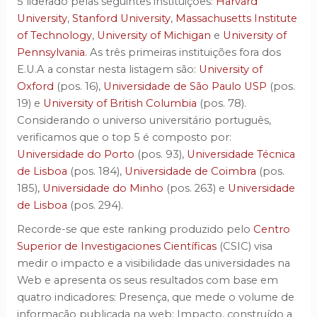
5 liderado pelas seguintes instituições:
Harvard
University
,
Stanford University
,
Massachusetts Institute
of Technology
,
University of Michigan
e
University of
Pennsylvania
. As três primeiras instituições fora dos
E.U.A a constar nesta listagem são:
University of
Oxford
(pos. 16),
Universidade de São Paulo USP
(pos.
19) e
University of British Columbia
(pos. 78).
Considerando o universo universitário português,
verificamos que o top 5 é composto por:
Universidade do Porto
(pos. 93),
Universidade Técnica
de Lisboa
(pos. 184),
Universidade de Coimbra
(pos.
185),
Universidade do Minho
(pos. 263) e
Universidade
de Lisboa
(pos. 294).
Recorde-se que este ranking produzido pelo
Centro
Superior de Investigaciones Científicas
(CSIC) visa
medir o impacto e a visibilidade das universidades na
Web e apresenta os seus resultados com base em
quatro indicadores: Presença, que mede o volume de
informação publicada na web; Impacto, construído a