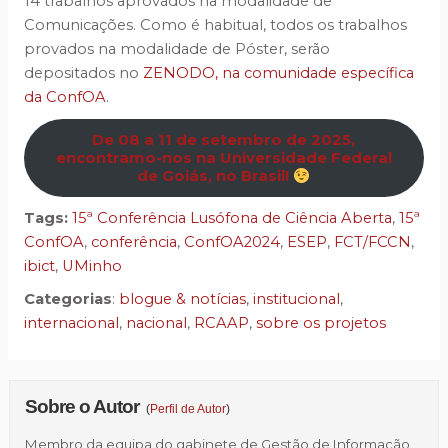
14 trabalhos aprovados na modalidade de
Comunicações. Como é habitual, todos os trabalhos
provados na modalidade de Póster, serão
depositados no
ZENODO, na comunidade específica
da ConfOA
.
De 08 a 11 de setembro de 2025,
encontramo-nos na Universidade Federal
de Goiás, no Brasil!
Tags:
15ª Conferência Lusófona de Ciência Aberta
,
15ª
ConfOA
,
conferência
,
ConfOA2024
,
ESEP
,
FCT/FCCN
,
ibict
,
UMinho
Categorias
:
blogue & notícias
,
institucional
,
internacional
,
nacional
,
RCAAP
,
sobre os projetos
Sobre o Autor
(
Perfil de Autor
)
Membro da equipa do gabinete de Gestão de Informação