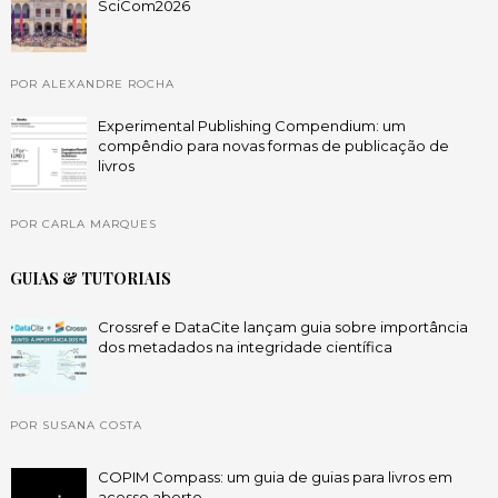
SciCom2026
POR ALEXANDRE ROCHA
Experimental Publishing Compendium: um
compêndio para novas formas de publicação de
livros
POR CARLA MARQUES
GUIAS & TUTORIAIS
Crossref e DataCite lançam guia sobre importância
dos metadados na integridade científica
POR SUSANA COSTA
COPIM Compass: um guia de guias para livros em
acesso aberto