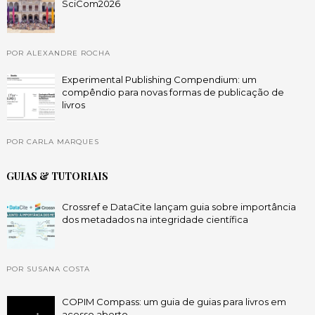
SciCom2026
POR ALEXANDRE ROCHA
Experimental Publishing Compendium: um
compêndio para novas formas de publicação de
livros
POR CARLA MARQUES
GUIAS & TUTORIAIS
Crossref e DataCite lançam guia sobre importância
dos metadados na integridade científica
POR SUSANA COSTA
COPIM Compass: um guia de guias para livros em
acesso aberto