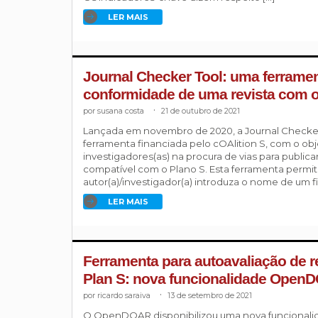
LER MAIS
Journal Checker Tool: uma ferrament
conformidade de uma revista com o
susana costa
.
21 de outubro de 2021
Lançada em novembro de 2020, a Journal Checker
ferramenta financiada pelo cOAlition S, com o obje
investigadores(as) na procura de vias para publica
compatível com o Plano S. Esta ferramenta permi
autor(a)/investigador(a) introduza o nome de um fin
LER MAIS
Ferramenta para autoavaliação de r
Plan S: nova funcionalidade Open
ricardo saraiva
.
13 de setembro de 2021
O OpenDOAR disponibilizou uma nova funcionalid