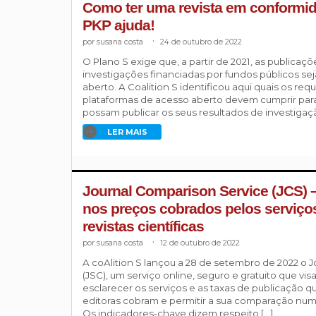
Como ter uma revista em conformi
PKP ajuda!
susana costa
.
24 de outubro de 2022
O Plano S exige que, a partir de 2021, as publicaç
investigações financiadas por fundos públicos s
aberto. A Coalition S identificou aqui quais os requ
plataformas de acesso aberto devem cumprir para
possam publicar os seus resultados de investigaçã
LER MAIS
Journal Comparison Service (JCS) –
nos preços cobrados pelos serviço
revistas científicas
susana costa
.
12 de outubro de 2022
A coAlition S lançou a 28 de setembro de 2022 o 
(JSC), um serviço online, seguro e gratuito que vis
esclarecer os serviços e as taxas de publicação que
editoras cobram e permitir a sua comparação num
Os indicadores-chave dizem respeito […]