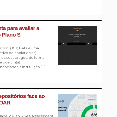
a para avaliar a
 Plano S
 Tool (JCT) Beta é uma
tivo de apoiar os(as)
r os seus artigos, de forma
te que um(a)
anciador, a instituição […]
epositórios face ao
DOAR
ade, o Plan S Self-Assessment