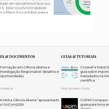
estado de repositório(s) face aos
no S. Esta nova funcionalidade
 o Plano S e contribuir para a
ÕES & DOCUMENTOS
GUIAS & TUTORIAIS
Formação em Ciência Aberta e
Crossref e DataCi
Investigação Responsável: desafios e
guia sobre import
oportunidades
metadados na int
científica
 CORREIA
POR SUSANA COSTA
“A Minha Ciência Aberta” apresentado
COPIM Compass: 
no SciCom2026
guias para livros 
aberto